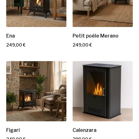
Ena
Petit poêle Merano
P
P
249,00 €
249,00 €
r
r
i
i
x
x
Figari
Calenzara
P
P