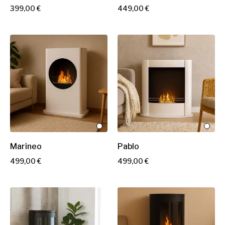
P
P
399,00 €
449,00 €
r
r
i
i
x
x
Marineo
Pablo
P
P
499,00 €
499,00 €
r
r
i
i
x
x