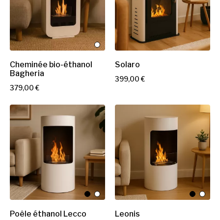
Cheminée bio-éthanol
Solaro
Bagheria
P
399,00 €
P
379,00 €
r
r
i
i
x
x
Poêle éthanol Lecco
Leonis