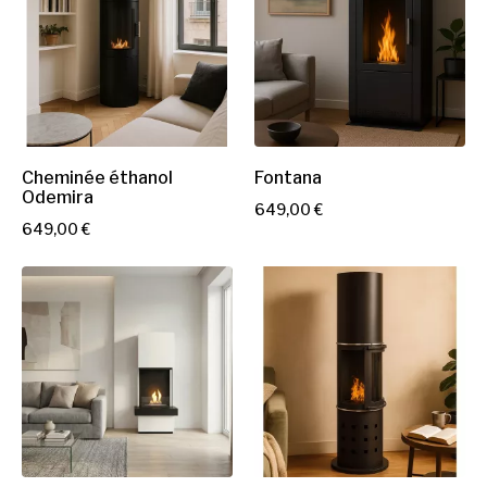
Cheminée éthanol
Fontana
Odemira
P
649,00 €
P
649,00 €
r
r
i
i
x
x