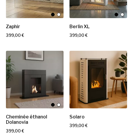
Zaphir
Berlin XL
P
P
399,00 €
399,00 €
r
r
i
i
x
x
Cheminée éthanol
Solaro
Dolanovia
P
399,00 €
P
399,00 €
r