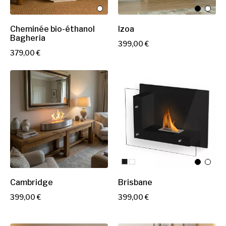
Cheminée bio-éthanol
Izoa
Bagheria
P
399,00 €
P
379,00 €
r
r
i
i
x
x
Cambridge
Brisbane
P
P
399,00 €
399,00 €
r
r
i
i