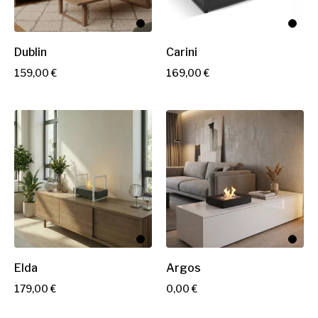
Dublin
Carini
P
P
159,00 €
169,00 €
r
r
i
i
x
x
Elda
Argos
P
P
179,00 €
0,00 €
r
r