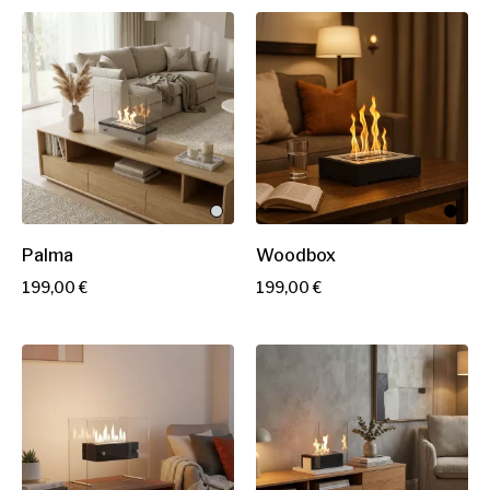
i
i
x
x
Palma
Woodbox
P
P
199,00 €
199,00 €
r
r
i
i
x
x