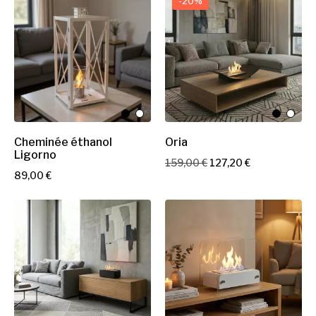
-20%
Cheminée éthanol
Oria
Ligorno
P
P
159,00 €
127,20 €
P
89,00 €
r
r
r
i
i
i
x
x
x
d
e
b
a
s
e