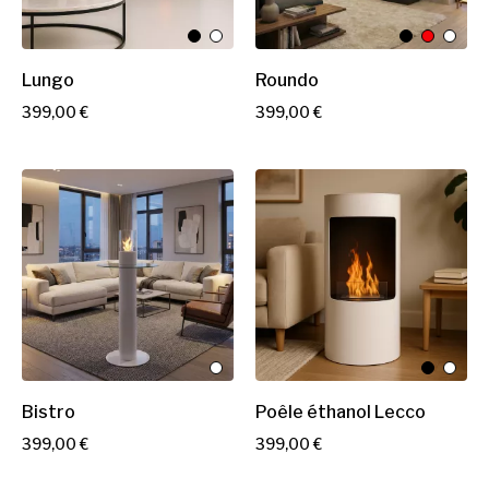
Lungo
Roundo
P
P
399,00 €
399,00 €
r
r
i
i
x
x
Bistro
Poêle éthanol Lecco
P
P
399,00 €
399,00 €
r
r