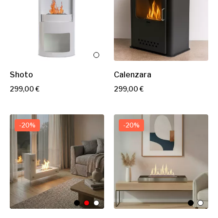
Shoto
Calenzara
P
P
299,00 €
299,00 €
r
r
i
i
x
x
-20%
-20%