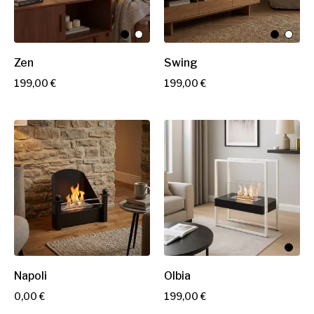
Zen
Swing
P
P
199,00 €
199,00 €
r
r
i
i
x
x
Napoli
Olbia
P
P
0,00 €
199,00 €
r
r