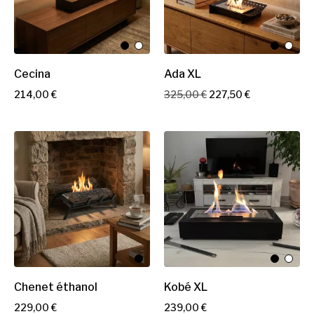
s
e
Cecina
Ada XL
P
P
P
214,00 €
325,00 €
227,50 €
r
r
r
i
i
i
x
x
x
d
e
b
a
s
e
Chenet éthanol
Kobé XL
P
P
229,00 €
239,00 €