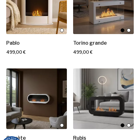
Pablo
Torino grande
P
P
499,00 €
499,00 €
r
r
i
i
x
x
Comète
Rubis