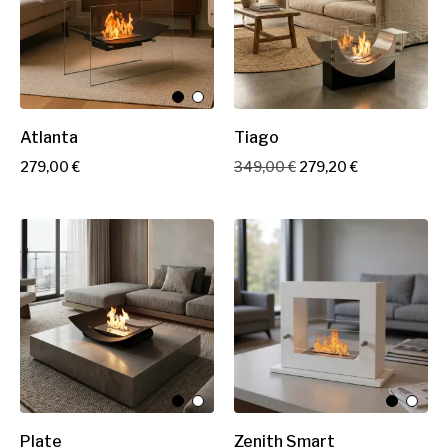
Atlanta
Tiago
P
P
P
279,00 €
349,00 €
279,20 €
r
r
r
i
i
i
x
x
x
d
e
b
a
s
e
Plate
Zenith Smart