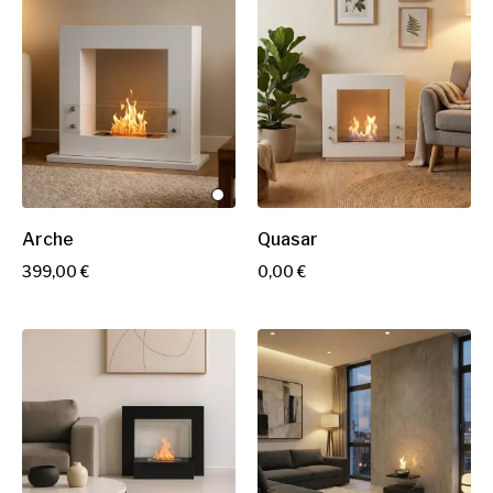
x
x
Arche
Quasar
P
P
399,00 €
0,00 €
r
r
i
i
x
x