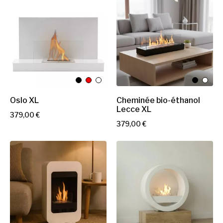
x
Oslo XL
Cheminée bio-éthanol
Lecce XL
P
379,00 €
P
379,00 €
r
r
i
i
x
x