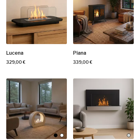
Lucena
Piana
P
P
329,00 €
339,00 €
r
r
i
i
x
x