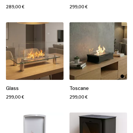
P
P
289,00 €
299,00 €
r
r
i
i
x
x
Glass
Toscane
P
P
299,00 €
299,00 €
r
r
i
i
x
x