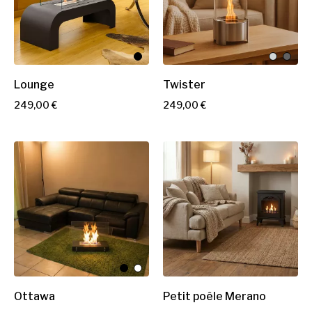
Lounge
Twister
P
P
249,00 €
249,00 €
r
r
i
i
x
x
Ottawa
Petit poêle Merano