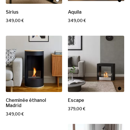
Sirius
Aquila
P
P
349,00 €
349,00 €
r
r
i
i
x
x
Cheminée éthanol
Escape
Madrid
P
379,00 €
P
349,00 €
r
r
i
i
x