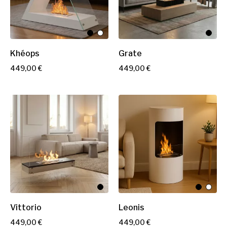
Khéops
Grate
P
P
449,00 €
449,00 €
r
r
i
i
x
x
Vittorio
Leonis
P
P
449,00 €
449,00 €