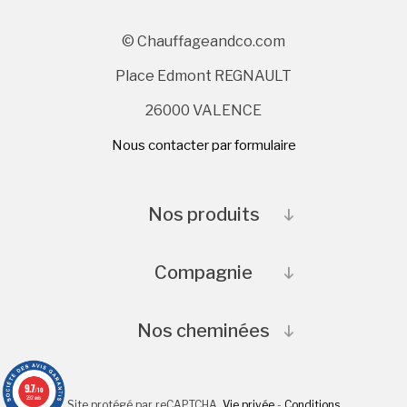
© Chauffageandco.com
Place Edmont REGNAULT
26000 VALENCE
Nous contacter par formulaire
Nos produits
Compagnie
Nos cheminées
9.7
/10
292 avis
Site protégé par reCAPTCHA.
Vie privée
-
Conditions