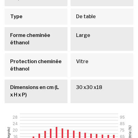
Type
De table
Forme cheminée
Large
éthanol
Protection cheminée
Vitre
éthanol
Dimensions en cm (L
30 x30 x18
x H x P)
28
95
24
85
20
75
16
65