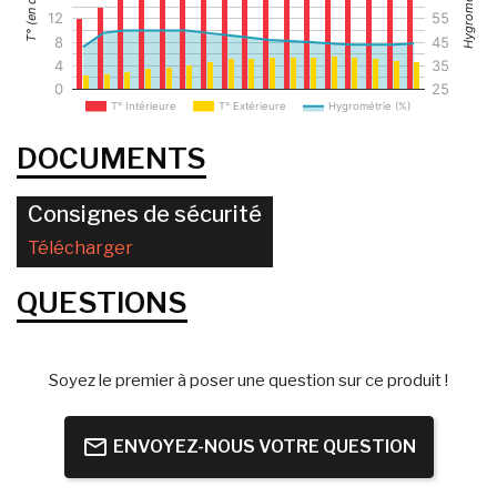
Hygrométrie (%)
T° (en degrés)
12
55
8
45
4
35
0
25
T° Intérieure
T° Extérieure
Hygrométrie (%)
DOCUMENTS
Consignes de sécurité
Télécharger
QUESTIONS
Soyez le premier à poser une question sur ce produit !
ENVOYEZ-NOUS VOTRE QUESTION