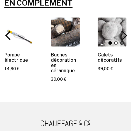
EN COMPLÉMENT
Pompe
Buches
Galets
électrique
décoration
décoratifs
en
P
P
14,90 €
39,00 €
céramique
r
r
P
39,00 €
i
i
r
x
x
i
x