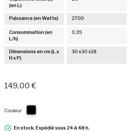
(en L)
Puissance (en Watts)
2700
Consommation (en
0.35
L/h)
Dimensions en cm (L x
30 x30 x18
H x P)
149,00 €
Couleur
En stock. Expédié sous 24 à 48 h.