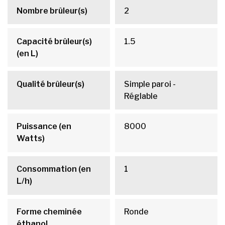
Nombre brûleur(s)
2
Capacité brûleur(s)
1.5
(en L)
Qualité brûleur(s)
Simple paroi -
Réglable
Puissance (en
8000
Watts)
Consommation (en
1
L/h)
Forme cheminée
Ronde
éthanol