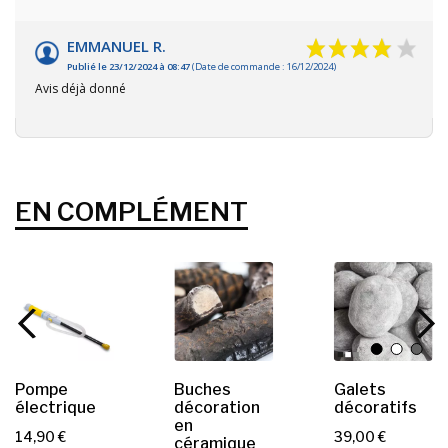
EMMANUEL R.
Publié le 23/12/2024 à 08:47
(Date de commande : 16/12/2024)
Avis déjà donné
EN COMPLÉMENT
Pompe
Buches
Galets
électrique
décoration
décoratifs
en
P
P
14,90 €
39,00 €
céramique