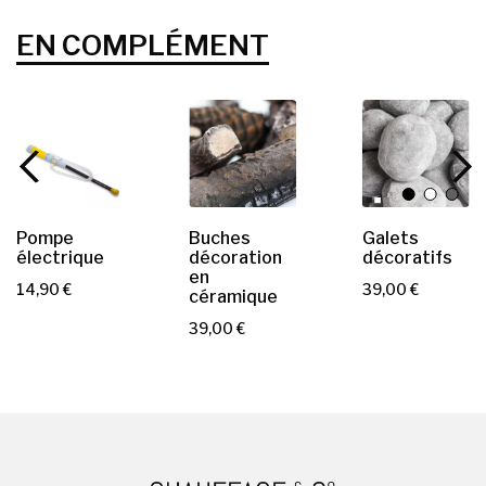
EN COMPLÉMENT
Pompe
Buches
Galets
électrique
décoration
décoratifs
en
P
P
14,90 €
39,00 €
céramique
r
r
P
39,00 €
i
i
r
x
x
i
x