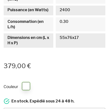
Puissance (en Watts)
2400
Consommation (en
0.30
L/h)
Dimensions en cm (L x
55x76x17
H x P)
379,00 €
Couleur
En stock. Expédié sous 24 à 48 h.