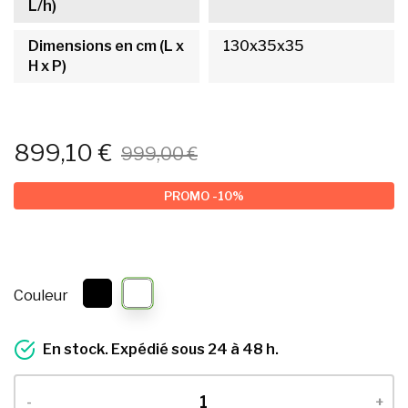
L/h)
Dimensions en cm (L x
130x35x35
H x P)
899,10 €
999,00 €
PROMO -10%
Couleur
En stock. Expédié sous 24 à 48 h.
-
+