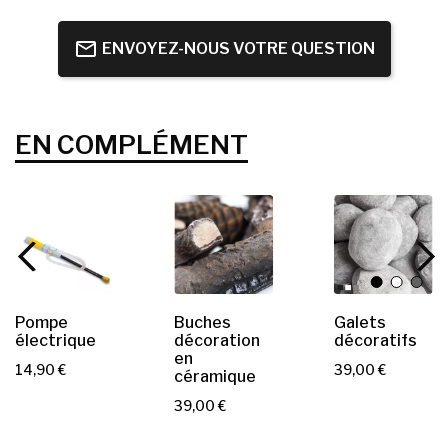
ENVOYEZ-NOUS VOTRE QUESTION
EN COMPLÉMENT
Pompe
Buches
Galets
électrique
décoration
décoratifs
en
P
P
14,90 €
39,00 €
céramique
r
r
P
39,00 €
i
i
r
x
x