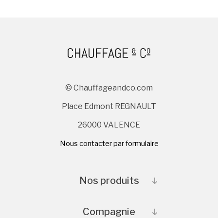
i
x
© Chauffageandco.com
Place Edmont REGNAULT
26000 VALENCE
Nous contacter par formulaire
Nos produits
Compagnie