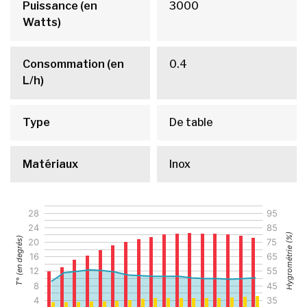
Puissance (en
3000
Watts)
Consommation (en
0.4
L/h)
Type
De table
Matériaux
Inox
28
95
24
85
Hygrométrie (%)
T° (en degrés)
20
75
16
65
12
55
8
45
4
35