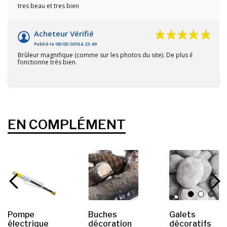
tres beau et tres bien
Acheteur Vérifié
Publié le 06/03/2016 à 23:49
Brûleur magnifique (comme sur les photos du site). De plus il
fonctionne très bien.
EN COMPLÉMENT
Pompe
Buches
Galets
électrique
décoration
décoratifs