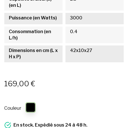
(en L)
Puissance (en Watts)
3000
Consommation (en
0.4
L/h)
Dimensions en cm (L x
42x10x27
H x P)
169,00 €
Couleur
En stock. Expédié sous 24 à 48 h.