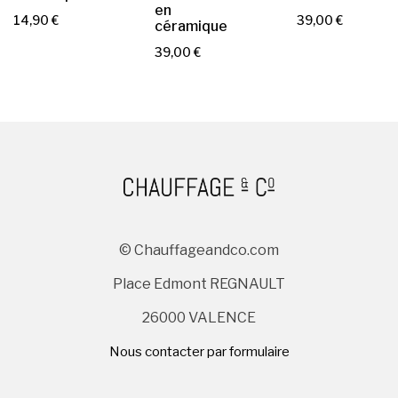
en
P
P
14,90 €
39,00 €
céramique
r
r
P
39,00 €
i
i
r
x
x
i
x
© Chauffageandco.com
Place Edmont REGNAULT
26000 VALENCE
Nous contacter par formulaire