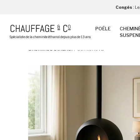
Congés
: L
POÊLE
CHEMIN
SUSPEN
Spécialiste de la cheminée éthanol depuis plus de 13 ans
Cheminée éthanol
Centonova