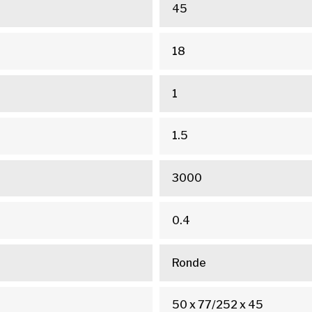
45
18
1
1.5
3000
0.4
Ronde
50 x 77/252 x 45