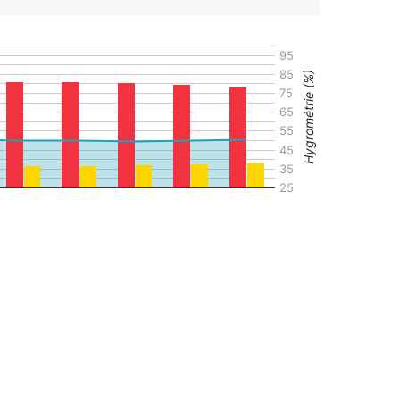
95
85
Hygrométrie (%)
75
65
55
45
35
25