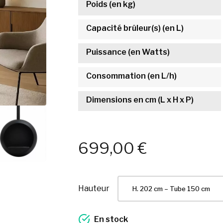
Poids (en kg)
Capacité brûleur(s) (en L)
Puissance (en Watts)
Consommation (en L/h)
Dimensions en cm (L x H x P)
699,00 €
Hauteur
En stock