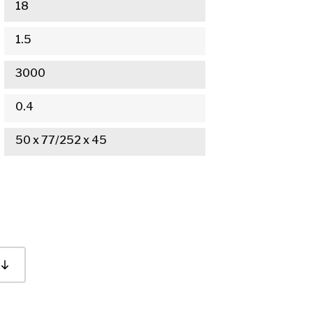
18
1.5
3000
0.4
50 x 77/252 x 45