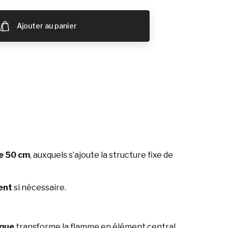
Ajouter au panier
de 50 cm
, auxquels s’ajoute la structure fixe de
ent
si nécessaire.
ique
transforme la flamme en élément central