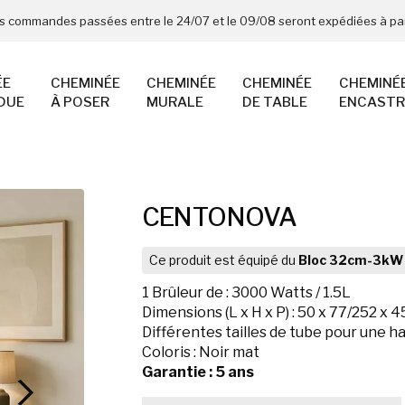
es commandes passées entre le 24/07 et le 09/08 seront expédiées à par
ÉE
CHEMINÉE
CHEMINÉE
CHEMINÉE
CHEMINÉ
DUE
À POSER
MURALE
DE TABLE
ENCASTR
CENTONOVA
Ce produit est équipé du
Bloc 32cm-3kW
1 Brûleur de : 3000 Watts / 1.5L
Dimensions (L x H x P) : 50 x 77/252 x 
Différentes tailles de tube pour une 
Coloris : Noir mat
Garantie : 5 ans