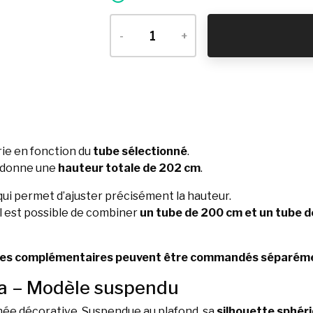
-
+
rie en fonction du
tube sélectionné
.
donne une
hauteur totale de 202 cm
.
 qui permet d’ajuster précisément la hauteur.
 il est possible de combiner
un tube de 200 cm et un tube 
bes complémentaires peuvent être commandés séparém
a – Modèle suspendu
née décorative. Suspendue au plafond, sa
silhouette sphér