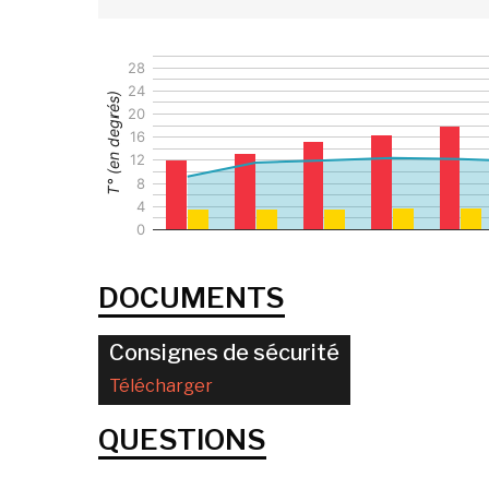
28
24
T° (en degrés)
20
16
12
8
4
0
DOCUMENTS
Consignes de sécurité
Télécharger
QUESTIONS